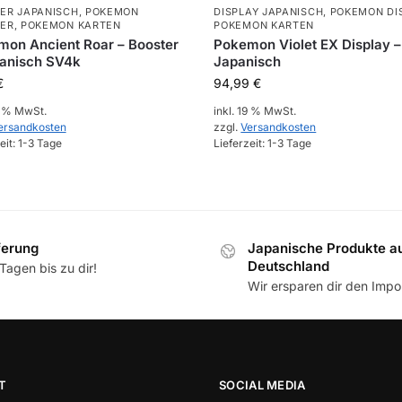
ER JAPANISCH
,
POKEMON
DISPLAY JAPANISCH
,
POKEMON DI
ER
,
POKEMON KARTEN
POKEMON KARTEN
on Ancient Roar – Booster
Pokemon Violet EX Display –
panisch SV4k
Japanisch
€
94,99
€
9 % MwSt.
inkl. 19 % MwSt.
ersandkosten
zzgl.
Versandkosten
eit:
1-3 Tage
Lieferzeit:
1-3 Tage
ferung
Japanische Produkte a
Deutschland
Tagen bis zu dir!
Wir ersparen dir den Impor
T
SOCIAL MEDIA