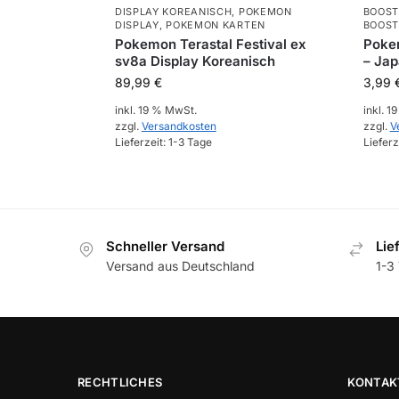
DISPLAY KOREANISCH
,
POKEMON
BOOST
DISPLAY
,
POKEMON KARTEN
BOOST
Pokemon Terastal Festival ex
Pokem
sv8a Display Koreanisch
– Ja
89,99
€
3,99
inkl. 19 % MwSt.
inkl. 1
zzgl.
Versandkosten
zzgl.
V
Lieferzeit:
1-3 Tage
Lieferz
Schneller Versand
Lie
Versand aus Deutschland
1-3 
RECHTLICHES
KONTAK