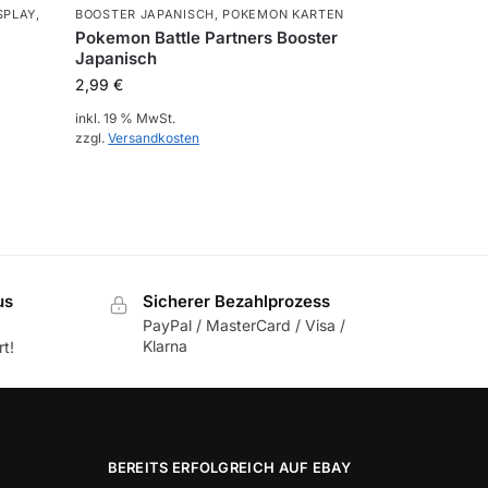
SPLAY
,
BOOSTER JAPANISCH
,
POKEMON KARTEN
Pokemon Battle Partners Booster
Japanisch
2,99
€
inkl. 19 % MwSt.
zzgl.
Versandkosten
us
Sicherer Bezahlprozess
PayPal / MasterCard / Visa /
Klarna
t!
BEREITS ERFOLGREICH AUF EBAY