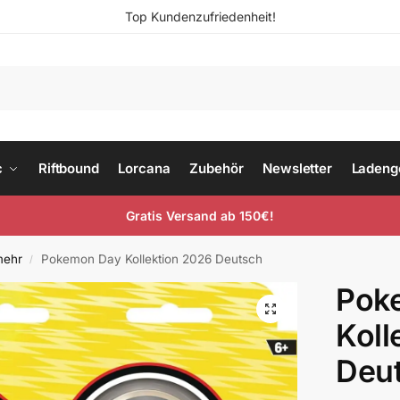
Top Kundenzufriedenheit!
c
Riftbound
Lorcana
Zubehör
Newsletter
Ladeng
Gratis Versand ab 150€!
mehr
Pokemon Day Kollektion 2026 Deutsch
/
Pok
Koll
Deu