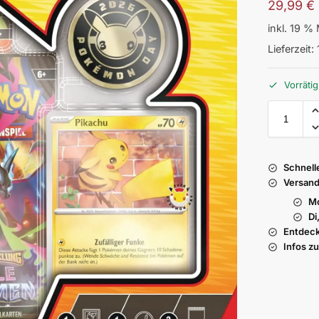
29,99
€
inkl. 19 %
Lieferzeit:
Vorrätig
Schnell
Versand
Mo
Di
Entdeck
Infos z