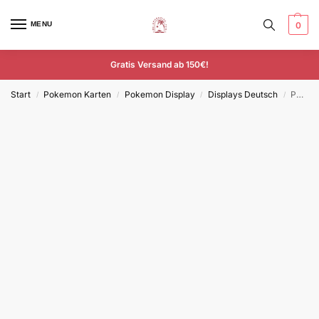
MENU
0
Gratis Versand ab 150€!
Start
Pokemon Karten
Pokemon Display
Displays Deutsch
Pokemon Ewige Rivalen Display – Deutsch
/
/
/
/