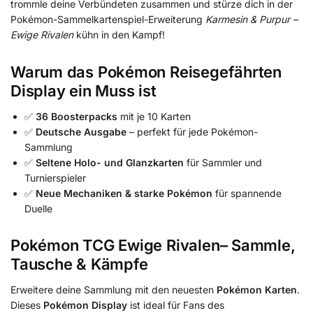
trommle deine Verbündeten zusammen und stürze dich in der
Pokémon-Sammelkartenspiel-Erweiterung
Karmesin & Purpur –
Ewige Rivalen
kühn in den Kampf!
Warum das Pokémon Reisegefährten
Display ein Muss ist
✅
36 Boosterpacks
mit je 10 Karten
✅
Deutsche Ausgabe
– perfekt für jede Pokémon-
Sammlung
✅
Seltene Holo- und Glanzkarten
für Sammler und
Turnierspieler
✅
Neue Mechaniken & starke Pokémon
für spannende
Duelle
Pokémon TCG Ewige Rivalen– Sammle,
Tausche & Kämpfe
Erweitere deine Sammlung mit den neuesten
Pokémon Karten
.
Dieses
Pokémon Display
ist ideal für Fans des