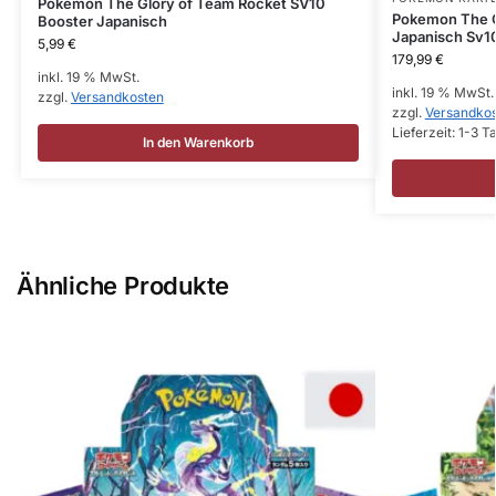
Pokemon The Glory of Team Rocket SV10
Pokemon The G
Booster Japanisch
Japanisch Sv1
5,99
€
179,99
€
inkl. 19 % MwSt.
inkl. 19 % MwSt.
zzgl.
Versandkosten
zzgl.
Versandko
Lieferzeit:
1-3 T
In den Warenkorb
Ähnliche Produkte