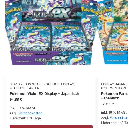
DISPLAY JAPANISCH
,
POKEMON DISPLAY
,
DISPLAY JAPANI
POKEMON KARTEN
POKEMON KART
Pokemon Violet EX Display – Japanisch
Pokemon Paradi
Japanisch
94,99
€
129,99
€
inkl. 19 % MwSt.
inkl. 19 % MwSt.
zzgl.
Versandkosten
zzgl.
Versandko
Lieferzeit:
1-3 Tage
Lieferzeit:
1-3 T