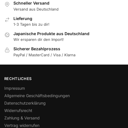
Schneller Versand
Versand aus Deutschland
Lieferung
1-3 Tagen bis zu dir!
Japanische Produkte aus Deutschland
Wir ersparen dir den Import!
Sicherer Bezahlprozess
PayPal / MasterCard / Visa / Klarna
RECHTLICHES
Impressum
Allgemeine Geschäftsbedingungen
Datenschutzerklärung
Widerrufsrecht
Zahlung & Versand
Vertrag widerrufen