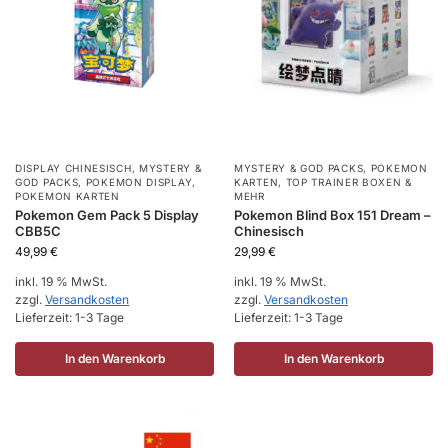
DISPLAY CHINESISCH
,
MYSTERY &
MYSTERY & GOD PACKS
,
POKEMON
GOD PACKS
,
POKEMON DISPLAY
,
KARTEN
,
TOP TRAINER BOXEN &
POKEMON KARTEN
MEHR
Pokemon Gem Pack 5 Display
Pokemon Blind Box 151 Dream –
CBB5C
Chinesisch
49,99
€
29,99
€
inkl. 19 % MwSt.
inkl. 19 % MwSt.
zzgl.
Versandkosten
zzgl.
Versandkosten
Lieferzeit:
1-3 Tage
Lieferzeit:
1-3 Tage
In den Warenkorb
In den Warenkorb