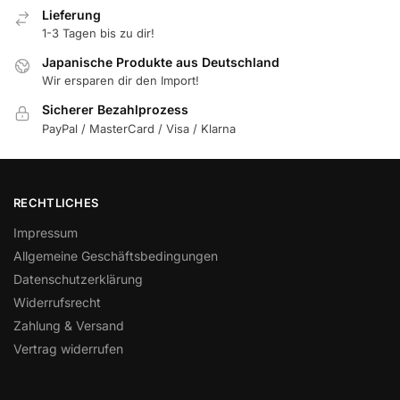
Lieferung
1-3 Tagen bis zu dir!
Japanische Produkte aus Deutschland
Wir ersparen dir den Import!
Sicherer Bezahlprozess
PayPal / MasterCard / Visa / Klarna
RECHTLICHES
Impressum
Allgemeine Geschäftsbedingungen
Datenschutzerklärung
Widerrufsrecht
Zahlung & Versand
Vertrag widerrufen