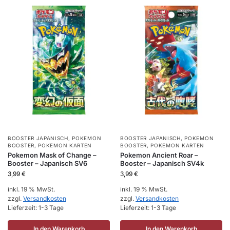
BOOSTER JAPANISCH
,
POKEMON
BOOSTER JAPANISCH
,
POKEMON
BOOSTER
,
POKEMON KARTEN
BOOSTER
,
POKEMON KARTEN
Pokemon Mask of Change –
Pokemon Ancient Roar –
Booster – Japanisch SV6
Booster – Japanisch SV4k
3,99
€
3,99
€
inkl. 19 % MwSt.
inkl. 19 % MwSt.
zzgl.
Versandkosten
zzgl.
Versandkosten
Lieferzeit:
1-3 Tage
Lieferzeit:
1-3 Tage
In den Warenkorb
In den Warenkorb