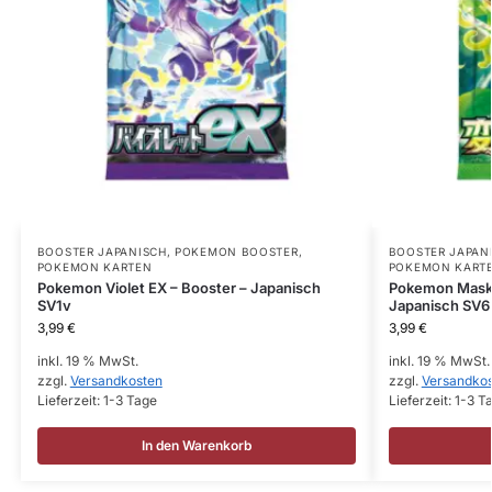
BOOSTER JAPANISCH
,
POKEMON BOOSTER
,
BOOSTER JAPAN
POKEMON KARTEN
POKEMON KART
Pokemon Violet EX – Booster – Japanisch
Pokemon Mask 
SV1v
Japanisch SV6
3,99
€
3,99
€
inkl. 19 % MwSt.
inkl. 19 % MwSt.
zzgl.
Versandkosten
zzgl.
Versandko
Lieferzeit:
1-3 Tage
Lieferzeit:
1-3 T
In den Warenkorb