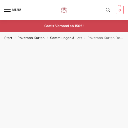
MENU
0
Gratis Versand ab 150€!
Start
Pokemon Karten
Sammlungen & Lots
Pokemon Karten Deutsch 50 mit Amazing Rare seltenen Glitzer Holo Karten Original
/
/
/