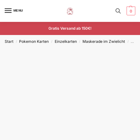
MENU
0
Gratis Versand ab 150€!
Start
Pokemon Karten
Einzelkarten
Maskerade im Zwielicht
Abra
/
/
/
/