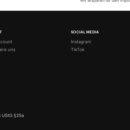
Wir ersparen dir den Impor
T
SOCIAL MEDIA
count
Instagram
iere uns
TikTok
ß UStG §25a