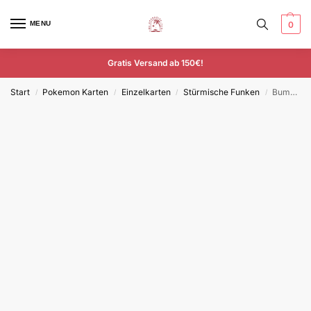
MENU
0
Gratis Versand ab 150€!
Start
Pokemon Karten
Einzelkarten
Stürmische Funken
Bummelz – SSP 212/191 – Deutsch – Illustration Rare
/
/
/
/