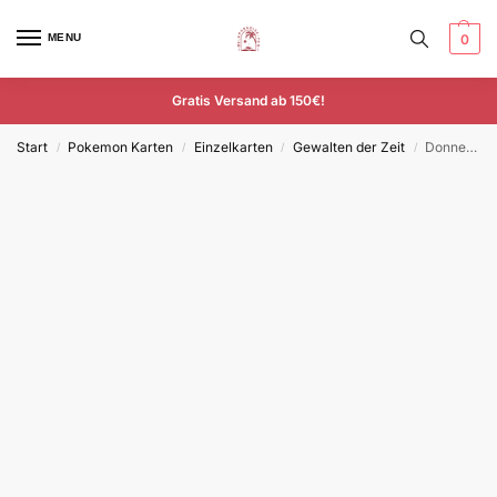
MENU
0
Gratis Versand ab 150€!
Start
Pokemon Karten
Einzelkarten
Gewalten der Zeit
Donnersichel – TEF 109/162 – Deutsch – Rare
/
/
/
/