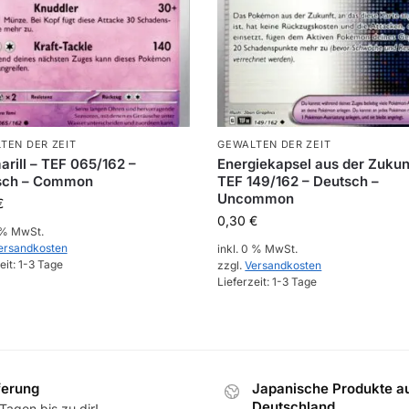
TEN DER ZEIT
GEWALTEN DER ZEIT
rill – TEF 065/162 –
Energiekapsel aus der Zukun
sch – Common
TEF 149/162 – Deutsch –
Uncommon
€
0,30
€
0 % MwSt.
ersandkosten
inkl. 0 % MwSt.
eit:
1-3 Tage
zzgl.
Versandkosten
Lieferzeit:
1-3 Tage
ferung
Japanische Produkte a
Deutschland
Tagen bis zu dir!