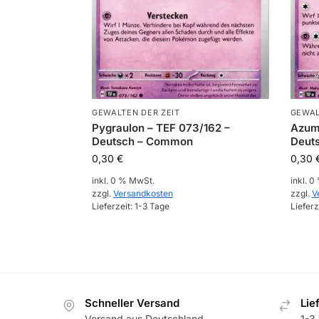
GEWALTEN DER ZEIT
GEWAL
Pygraulon – TEF 073/162 –
Azuma
Deutsch – Common
Deut
0,30
€
0,30
inkl. 0 % MwSt.
inkl. 
zzgl.
Versandkosten
zzgl.
V
Lieferzeit:
1-3 Tage
Lieferz
Schneller Versand
Lie
Versand aus Deutschland
1-3 