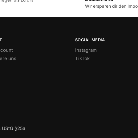
Wir ersparen dir den Impor
T
SOCIAL MEDIA
count
Instagram
iere uns
TikTok
ß UStG §25a