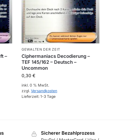
GEWALTEN DER ZEIT
ft –
Ciphermaniacs Decodierung –
TEF 145/162 – Deutsch –
Uncommon
0,30
€
inkl. 0 % MwSt.
zzgl.
Versandkosten
Lieferzeit:
1-3 Tage
us
Sicherer Bezahlprozess
PayPal / MasterCard / Visa /