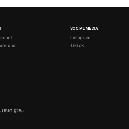
T
SOCIAL MEDIA
count
Instagram
iere uns
TikTok
ß UStG §25a