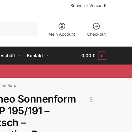
Schneller Versand!
Suchen
Mein Account
Checkout
eschäft
Kontakt
0,00
€
0
tion Rare
meo Sonnenform
P 195/191 –
sch –