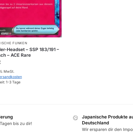
ISCHE FUNKEN
r-Headset – SSP 183/191 –
ch – ACE Rare
€
0 % MwSt.
ersandkosten
eit:
1-3 Tage
ferung
Japanische Produkte a
Deutschland
Tagen bis zu dir!
Wir ersparen dir den Impor