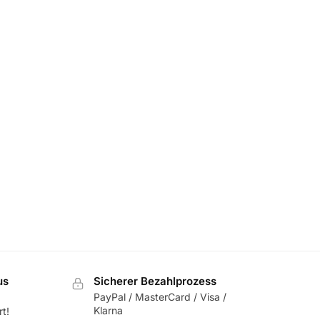
us
Sicherer Bezahlprozess
PayPal / MasterCard / Visa /
Klarna
t!