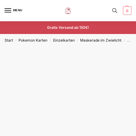
MENU
0
Gratis Versand ab 150€!
Start
Pokemon Karten
Einzelkarten
Maskerade im Zwielicht
Heit
/
/
/
/