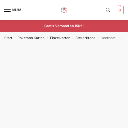
MENU
0
Gratis Versand ab 150€!
Start
Pokemon Karten
Einzelkarten
Stellarkrone
Hoothoot – SCR 114/115 – Deutsch – Common
/
/
/
/