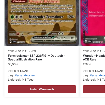
STÜRMISCHE FUNKEN
STÜRMISCHE FU
Fermicula ex – SSP 236/191 – Deutsch –
Wunder-Headse
Special Illustration Rare
ACE Rare
35,00
€
2,97
€
inkl. 0 % MwSt.
inkl. 0 % MwSt.
zzgl.
Versandkosten
zzgl.
Versandko
Lieferzeit:
1-3 Tage
Lieferzeit:
1-3 T
In den Warenkorb