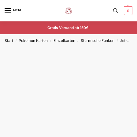
MENU
0
Gratis Versand ab 150€!
Start
Pokemon Karten
Einzelkarten
Stürmische Funken
Jet-Energie – SSP 252/191 – Deutsch – Secret Rare
/
/
/
/