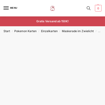
MENU
0
Gratis Versand ab 150€!
Start
Pokemon Karten
Einzelkarten
Maskerade im Zwielicht
Knap
/
/
/
/