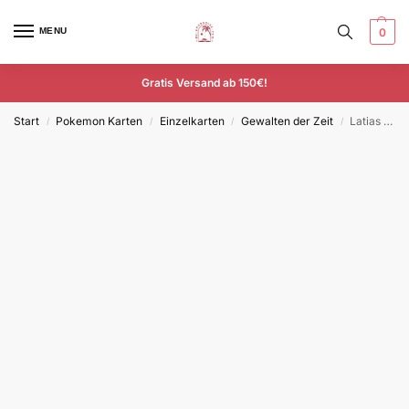
MENU
0
Gratis Versand ab 150€!
Start
Pokemon Karten
Einzelkarten
Gewalten der Zeit
Latias – TEF 067/162 – Deutsch – Uncommon
/
/
/
/