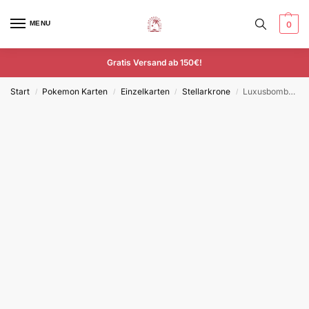
MENU
0
Gratis Versand ab 150€!
Start
Pokemon Karten
Einzelkarten
Stellarkrone
Luxusbombe – SCR 134/115 – Deutsch – ACE Rare
/
/
/
/