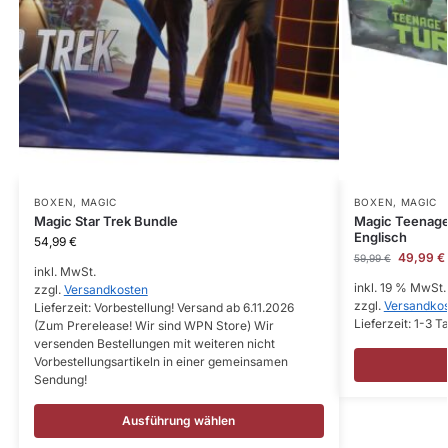
BOXEN
,
MAGIC
BOXEN
,
MAGIC
Magic Star Trek Bundle
Magic Teenage 
Englisch
54,99
€
49,99
€
59,99
€
inkl. MwSt.
inkl. 19 % MwSt.
zzgl.
Versandkosten
zzgl.
Versandko
Lieferzeit:
Vorbestellung! Versand ab 6.11.2026
Lieferzeit:
1-3 T
(Zum Prerelease! Wir sind WPN Store) Wir
versenden Bestellungen mit weiteren nicht
Vorbestellungsartikeln in einer gemeinsamen
Sendung!
Ausführung wählen