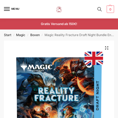
MENU
0
Gratis Versand ab 150€!
Start
Magic
Boxen
Magic Reality Fracture Draft Night Bundle Englisch
/
/
/