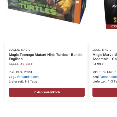
BOXEN
,
MAGIC
DECK
,
MAGIC
Magic Teenage Mutant Ninja Turtles – Bundle
Magic Marvel 
Englisch
Assemble – Co
49,99
€
54,99
€
59,99
€
inkl. 19 % MwSt.
inkl. 19 % MwSt.
zzgl.
Versandkosten
zzgl.
Versandko
Lieferzeit:
1-3 Tage
Lieferzeit:
1-3 T
In den Warenkorb