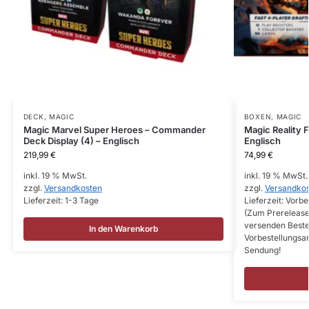
DECK
,
MAGIC
BOXEN
,
MAGIC
Magic Marvel Super Heroes – Commander
Magic Reality 
Deck Display (4) – Englisch
Englisch
219,99
€
74,99
€
inkl. 19 % MwSt.
inkl. 19 % MwSt.
zzgl.
Versandkosten
zzgl.
Versandko
Lieferzeit:
1-3 Tage
Lieferzeit:
Vorbe
(Zum Prerelease
versenden Bestel
In den Warenkorb
Vorbestellungsa
Sendung!