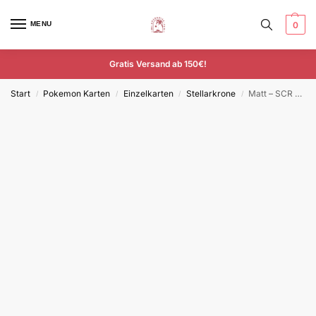
MENU
0
Gratis Versand ab 150€!
Start
Pokemon Karten
Einzelkarten
Stellarkrone
Matt – SCR 133/115 – Deutsch – Uncommon
/
/
/
/