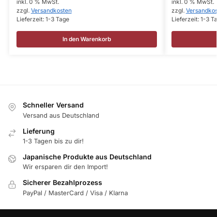
inkl. 0 % MwSt.
inkl. 0 % MwSt.
zzgl.
Versandkosten
zzgl.
Versandko
Lieferzeit:
1-3 Tage
Lieferzeit:
1-3 T
In den Warenkorb
Schneller Versand
Versand aus Deutschland
Lieferung
1-3 Tagen bis zu dir!
Japanische Produkte aus Deutschland
Wir ersparen dir den Import!
Sicherer Bezahlprozess
PayPal / MasterCard / Visa / Klarna