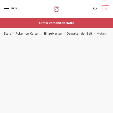
MENU
0
Gratis Versand ab 150€!
Start
Pokemon Karten
Einzelkarten
Gewalten der Zeit
Metang – TEF 114/162 – Deutsch – Common
/
/
/
/