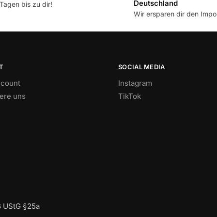
Deutschland
Tagen bis zu dir!
Wir ersparen dir den Impor
T
SOCIAL MEDIA
count
Instagram
iere uns
TikTok
ß UStG §25a