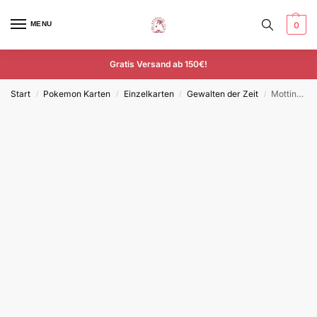
MENU
0
Gratis Versand ab 150€!
Start
Pokemon Karten
Einzelkarten
Gewalten der Zeit
Mottineva – TEF 046/162 – Deutsch – Common
/
/
/
/