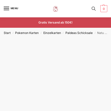
MENU
0
Gratis Versand ab 150€!
Start
Pokemon Karten
Einzelkarten
Paldeas Schicksale
Natu – PAF 025/091 – Deutsch – Common
/
/
/
/