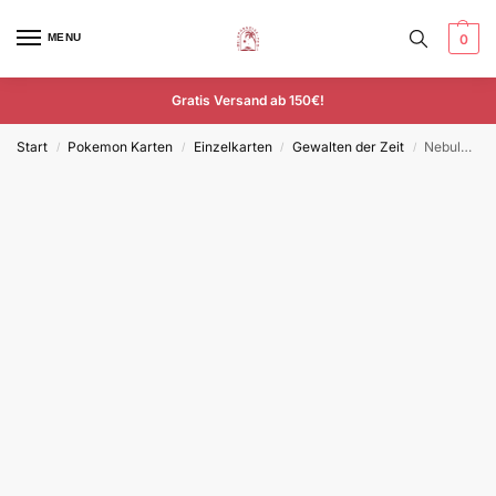
MENU
0
Gratis Versand ab 150€!
Start
Pokemon Karten
Einzelkarten
Gewalten der Zeit
Nebulak – TEF 177/162 – Deutsch – Illustration Rare
/
/
/
/