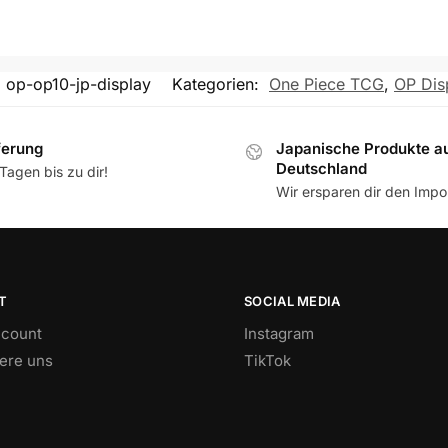
:
op-op10-jp-display
Kategorien:
One Piece TCG
,
OP Dis
ferung
Japanische Produkte a
Deutschland
Tagen bis zu dir!
Wir ersparen dir den Impor
T
SOCIAL MEDIA
count
Instagram
iere uns
TikTok