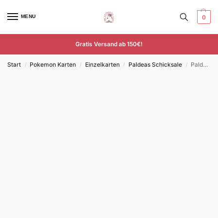
MENU
0
Gratis Versand ab 150€!
Start
Pokemon Karten
Einzelkarten
Paldeas Schicksale
Paldea-Suelord ex – PAF 059/091 – Deutsch – Double Rare
/
/
/
/