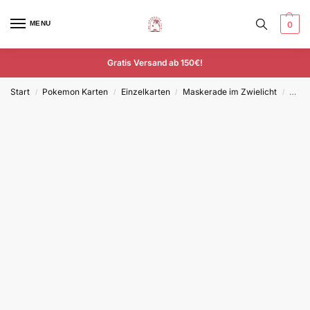
MENU
0
Gratis Versand ab 150€!
Start
Pokemon Karten
Einzelkarten
Maskerade im Zwielicht
Pali
/
/
/
/