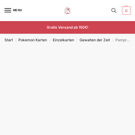
MENU
0
Gratis Versand ab 150€!
Start
Pokemon Karten
Einzelkarten
Gewalten der Zeit
Pampross – TEF 092/162 – Deutsch – Uncommon
/
/
/
/