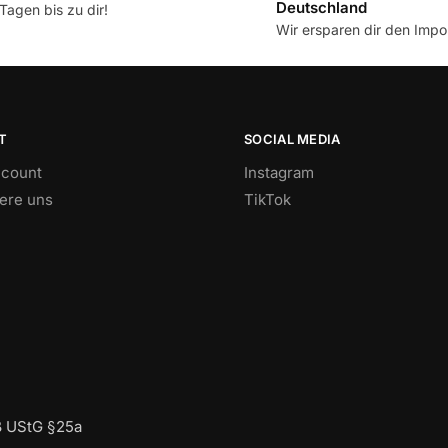
Deutschland
Tagen bis zu dir!
Wir ersparen dir den Impor
T
SOCIAL MEDIA
count
Instagram
iere uns
TikTok
ß UStG §25a