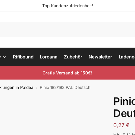
Top Kundenzufriedenheit!
c
Riftbound
Lorcana
Zubehör
Newsletter
Ladeng
Gratis Versand ab 150€!
klungen in Paldea
Pinio 182/193 PAL Deutsch
/
Pini
Deu
0,27
€
inkl. 0 % 