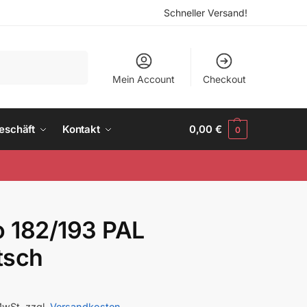
Schneller Versand!
Suchen
Mein Account
Checkout
eschäft
Kontakt
0,00
€
0
o 182/193 PAL
tsch
MwSt.
zzgl.
Versandkosten