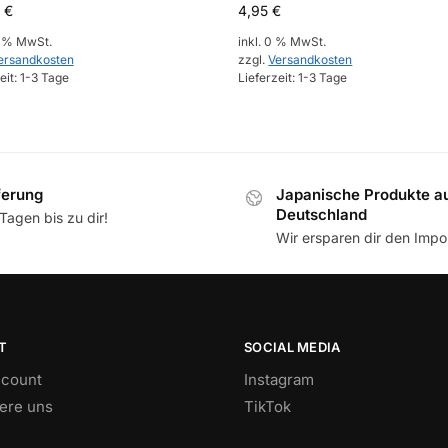
9
€
4,95
€
9 % MwSt.
inkl. 0 % MwSt.
ersandkosten
zzgl.
Versandkosten
eit:
1-3 Tage
Lieferzeit:
1-3 Tage
ferung
Japanische Produkte a
Deutschland
Tagen bis zu dir!
Wir ersparen dir den Impor
T
SOCIAL MEDIA
count
Instagram
iere uns
TikTok