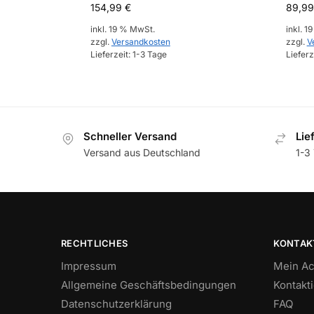
154,99
€
89,9
inkl. 19 % MwSt.
inkl. 1
zzgl.
Versandkosten
zzgl.
V
Lieferzeit:
1-3 Tage
Lieferz
Schneller Versand
Lie
Versand aus Deutschland
1-3 
RECHTLICHES
KONTAK
Impressum
Mein Ac
Allgemeine Geschäftsbedingungen
Kontakt
Datenschutzerklärung
FAQ