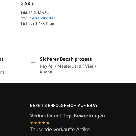
3,99
€
inkl. 19 % MwSt.
zzgl.
Versandkosten
Lieferzeit:
1-3 Tage
us
Sicherer Bezahlprozess
PayPal / MasterCard / Visa /
Klarna
t!
BEREITS ERFOLGREICH AUF EBAY
Verkäufer mit Top-Bewertungen
★★★★★
Tausende verkaufte Artikel