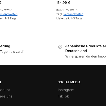
€
154,99
€
9 % MwSt.
inkl. 19 % MwSt.
ersandkosten
zzgl.
Versandkosten
eit:
1-3 Tage
Lieferzeit:
1-3 Tage
ferung
Japanische Produkte a
Deutschland
Tagen bis zu dir!
Wir ersparen dir den Impor
T
SOCIAL MEDIA
count
Instagram
iere uns
TikTok