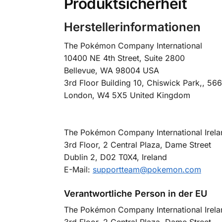
Produktsicherheit
Herstellerinformationen
The Pokémon Company International
10400 NE 4th Street, Suite 2800
Bellevue, WA 98004 USA
3rd Floor Building 10, Chiswick Park,, 5
London, W4 5X5 United Kingdom
The Pokémon Company International Irela
3rd Floor, 2 Central Plaza, Dame Street
Dublin 2, D02 T0X4, Ireland
E-Mail:
supportteam@pokemon.com
Verantwortliche Person in der EU
The Pokémon Company International Irela
3rd Floor, 2 Central Plaza, Dame Street