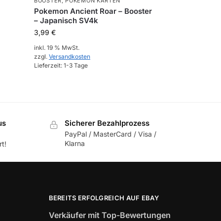
BOOSTER
,
POKEMON KARTEN
Pokemon Ancient Roar – Booster
– Japanisch SV4k
3,99
€
inkl. 19 % MwSt.
zzgl.
Versandkosten
Lieferzeit:
1-3 Tage
us
Sicherer Bezahlprozess
PayPal / MasterCard / Visa /
Klarna
t!
BEREITS ERFOLGREICH AUF EBAY
Verkäufer mit Top-Bewertungen