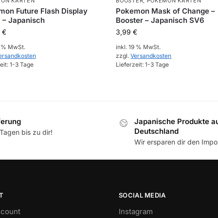
ON KARTEN
BOOSTER
,
POKEMON KARTEN
on Future Flash Display
Pokemon Mask of Change –
 – Japanisch
Booster – Japanisch SV6
9
€
3,99
€
9 % MwSt.
inkl. 19 % MwSt.
ersandkosten
zzgl.
Versandkosten
eit:
1-3 Tage
Lieferzeit:
1-3 Tage
ferung
Japanische Produkte a
Deutschland
Tagen bis zu dir!
Wir ersparen dir den Impor
T
SOCIAL MEDIA
count
Instagram