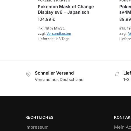
POKEMON KARTEN
POKEM
Pokemon Mask of Change
Pokem
Display sv6 – Japanisch
sv4M
104,99
€
89,9
inkl. 19 % MwSt.
inkl. 1
zzgl.
Versandkosten
zzgl.
V
Lieferzeit:
1-3 Tage
Lieferz
Schneller Versand
Lie
Versand aus Deutschland
1-3 
RECHTLICHES
KONTAK
Impressum
Mein Ac