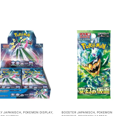
AY JAPANISCH
,
POKEMON DISPLAY
,
BOOSTER JAPANISCH
,
POKEMON