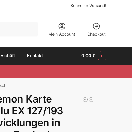
Schneller Versand!
Suchen
Mein Account
Checkout
eschäft
Kontakt
0,00
€
0
tsch
emon Karte
lu EX 127/193
icklungen in