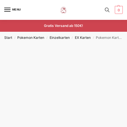
MENU
0
Gratis Versand ab 150€!
Start
Pokemon Karten
Einzelkarten
EX Karten
Pokemon Karte Miraidon EX 081/198 Karmesin & Purpur Deutsch
/
/
/
/