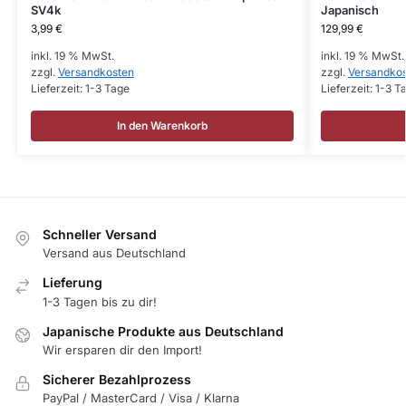
SV4k
Japanisch
3,99
€
129,99
€
inkl. 19 % MwSt.
inkl. 19 % MwSt.
zzgl.
Versandkosten
zzgl.
Versandko
Lieferzeit:
1-3 Tage
Lieferzeit:
1-3 T
In den Warenkorb
Schneller Versand
Versand aus Deutschland
Lieferung
1-3 Tagen bis zu dir!
Japanische Produkte aus Deutschland
Wir ersparen dir den Import!
Sicherer Bezahlprozess
PayPal / MasterCard / Visa / Klarna