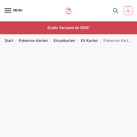
MENU
0
Gratis Versand ab 150€!
Start
Pokemon Karten
Einzelkarten
EX Karten
Pokemon Karte Wolwerock EX 117/193 Entwicklungen in Paldea Deutsch
/
/
/
/