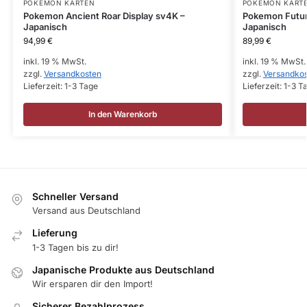
POKEMON KARTEN
POKEMON KART
Pokemon Ancient Roar Display sv4K –
Pokemon Futur
Japanisch
Japanisch
94,99
€
89,99
€
inkl. 19 % MwSt.
inkl. 19 % MwSt.
zzgl.
Versandkosten
zzgl.
Versandko
Lieferzeit:
1-3 Tage
Lieferzeit:
1-3 T
In den Warenkorb
Schneller Versand
Versand aus Deutschland
Lieferung
1-3 Tagen bis zu dir!
Japanische Produkte aus Deutschland
Wir ersparen dir den Import!
Sicherer Bezahlprozess