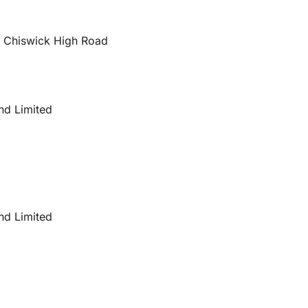
66 Chiswick High Road
nd Limited
nd Limited