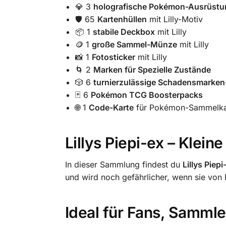
💎 3
holografische Pokémon-Ausrüst
🛡️ 65
Kartenhüllen
mit Lilly-Motiv
📦 1
stabile Deckbox
mit Lilly
🪙 1
große Sammel-Münze
mit Lilly
📸 1
Fotosticker
mit Lilly
🌀 2
Marken für Spezielle Zustände
🎲 6
turnierzulässige Schadensmarken
🃏 6
Pokémon TCG Boosterpacks
🌐 1
Code-Karte
für Pokémon-Sammelkar
Lillys Piepi-ex – Klein
In dieser Sammlung findest du
Lillys Piepi
und wird noch gefährlicher, wenn sie von Fr
Ideal für Fans, Sammle