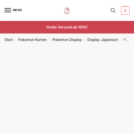
MENU
0
Gratis Versand ab 150€!
Start
Pokemon Karten
Pokemon Display
Display Japanisch
Pokemon Shiny Treasure EX Display – Japanisch – SV4a
/
/
/
/