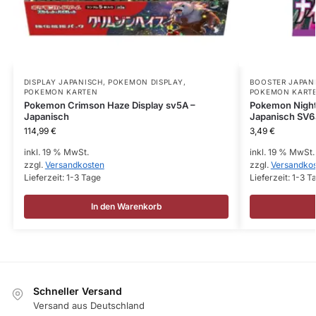
DISPLAY JAPANISCH
,
POKEMON DISPLAY
,
BOOSTER JAPAN
POKEMON KARTEN
POKEMON KART
Pokemon Crimson Haze Display sv5A –
Pokemon Night
Japanisch
Japanisch SV6
114,99
€
3,49
€
inkl. 19 % MwSt.
inkl. 19 % MwSt.
zzgl.
Versandkosten
zzgl.
Versandko
Lieferzeit:
1-3 Tage
Lieferzeit:
1-3 T
In den Warenkorb
Schneller Versand
Versand aus Deutschland