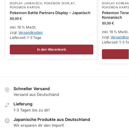
DISPLAY JAPANISCH
,
POKEMON DISPLAY
,
DISPLAY KOREA
POKEMON KARTEN
POKEMON KART
Pokemon Battle Partners Display – Japanisch
Pokemon Terast
Koreanisch
89,99
€
89,99
€
inkl. 19 % MwSt.
inkl. 19 % MwSt.
zzgl.
Versandkosten
zzgl.
Versandko
Lieferzeit:
1-3 Tage
Lieferzeit:
1-3 T
In den Warenkorb
Schneller Versand
Versand aus Deutschland
Lieferung
1-3 Tagen bis zu dir!
Japanische Produkte aus Deutschland
Wir ersparen dir den Import!