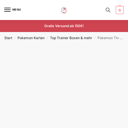
MENU
0
Gratis Versand ab 150€!
Start
Pokemon Karten
Top Trainer Boxen & mehr
Pokemon Tin Koraidon EX Deutsch
/
/
/