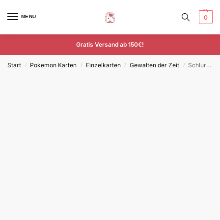
MENU
0
Gratis Versand ab 150€!
Start
Pokemon Karten
Einzelkarten
Gewalten der Zeit
Schlurp – TEF 124/162 – Deutsch – Common
/
/
/
/