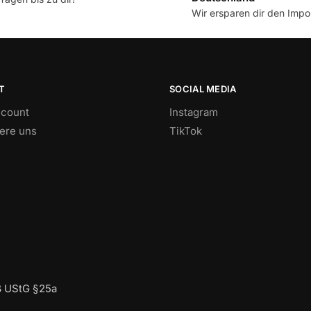
Wir ersparen dir den Impor
T
SOCIAL MEDIA
count
Instagram
iere uns
TikTok
ß UStG §25a