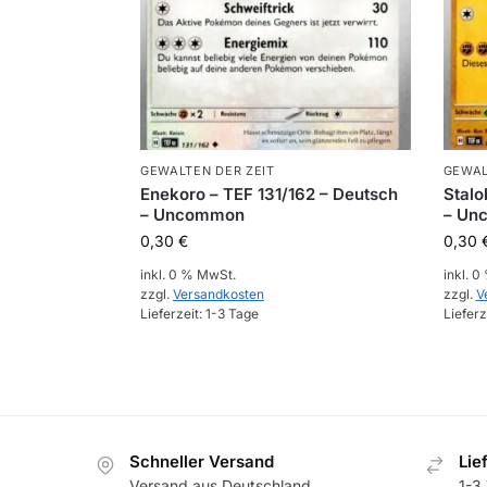
GEWALTEN DER ZEIT
GEWAL
Enekoro – TEF 131/162 – Deutsch
Stalo
– Uncommon
– Un
0,30
€
0,30
inkl. 0 % MwSt.
inkl. 
zzgl.
Versandkosten
zzgl.
V
Lieferzeit:
1-3 Tage
Lieferz
Schneller Versand
Lie
Versand aus Deutschland
1-3 