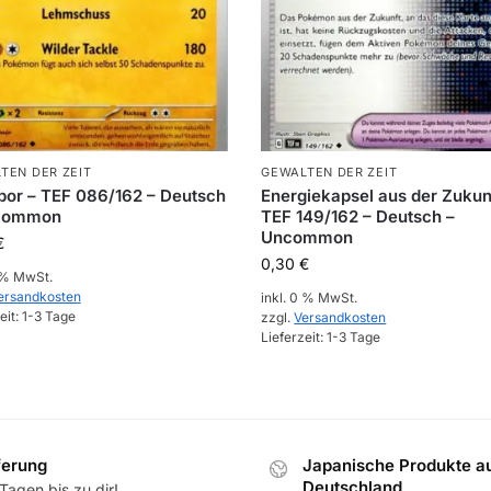
TEN DER ZEIT
GEWALTEN DER ZEIT
bor – TEF 086/162 – Deutsch
Energiekapsel aus der Zukun
common
TEF 149/162 – Deutsch –
Uncommon
€
0,30
€
0 % MwSt.
ersandkosten
inkl. 0 % MwSt.
eit:
1-3 Tage
zzgl.
Versandkosten
Lieferzeit:
1-3 Tage
ferung
Japanische Produkte a
Deutschland
Tagen bis zu dir!