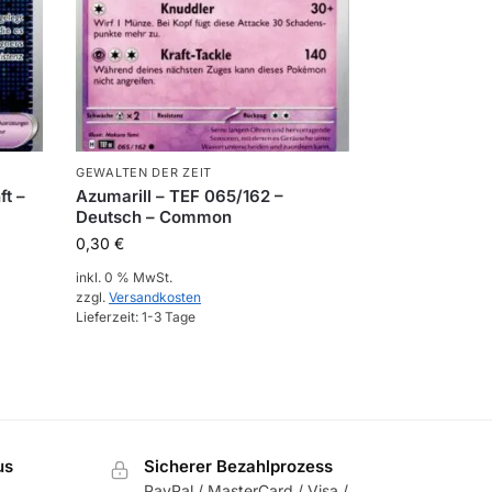
GEWALTEN DER ZEIT
ft –
Azumarill – TEF 065/162 –
Deutsch – Common
0,30
€
inkl. 0 % MwSt.
zzgl.
Versandkosten
Lieferzeit:
1-3 Tage
us
Sicherer Bezahlprozess
PayPal / MasterCard / Visa /