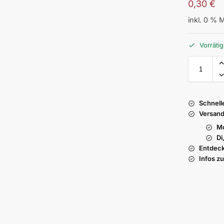
0,30
€
inkl. 0 % 
Vorrätig
Schnell
Versand
Mo
Di
Entdeck
Infos z