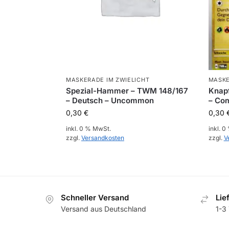
MASKERADE IM ZWIELICHT
MASKE
Spezial-Hammer – TWM 148/167
Knapf
– Deutsch – Uncommon
– Co
0,30
€
0,30
inkl. 0 % MwSt.
inkl. 
zzgl.
Versandkosten
zzgl.
V
Schneller Versand
Lie
Versand aus Deutschland
1-3 