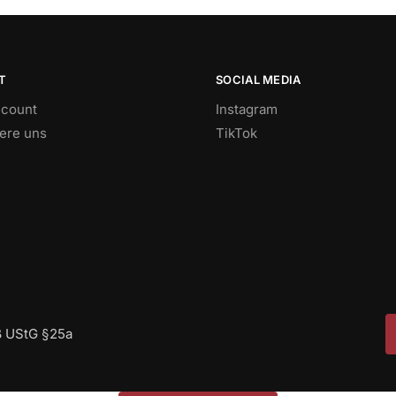
T
SOCIAL MEDIA
count
Instagram
iere uns
TikTok
ß UStG §25a