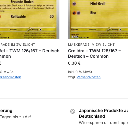
RADE IM ZWIELICHT
MASKERADE IM ZWIELICHT
el – TWM 126/167 – Deutsch
Grolldra – TWM 128/167 –
mmon
Deutsch – Common
€
0,30
€
0 % MwSt.
inkl. 0 % MwSt.
ersandkosten
zzgl.
Versandkosten
ferung
Japanische Produkte a
Deutschland
Tagen bis zu dir!
Wir ersparen dir den Impor