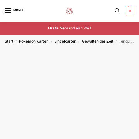
MENU
0
Gratis Versand ab 150€!
Start
Pokemon Karten
Einzelkarten
Gewalten der Zeit
Tengulist – TEF 005/162 – Deutsch – Uncommon
/
/
/
/