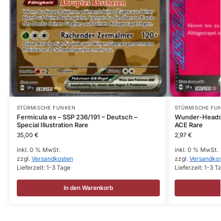
STÜRMISCHE FUNKEN
STÜRMISCHE FU
Fermicula ex – SSP 236/191 – Deutsch –
Wunder-Headse
Special Illustration Rare
ACE Rare
35,00
€
2,97
€
inkl. 0 % MwSt.
inkl. 0 % MwSt.
zzgl.
Versandkosten
zzgl.
Versandko
Lieferzeit:
1-3 Tage
Lieferzeit:
1-3 T
In den Warenkorb