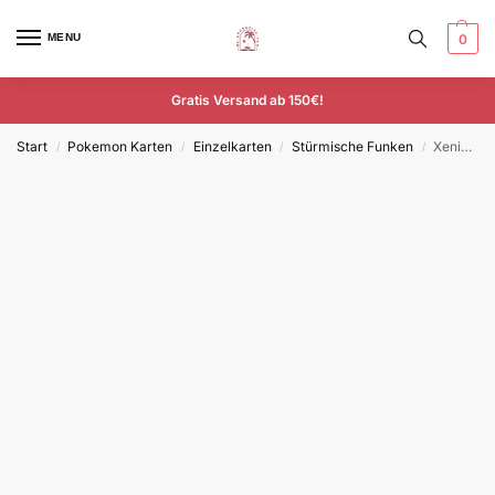
MENU
0
Gratis Versand ab 150€!
Start
Pokemon Karten
Einzelkarten
Stürmische Funken
Xenias Aufruf – SSP 234/191 – Deutsch – Ultra Rare
/
/
/
/