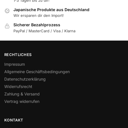
1-3 Tagen bis zu dir!
Japanische Produkte aus Deutschland
Wir ersparen dir den Import!
Sicherer Bezahlprozess
PayPal / MasterCard / Visa / Klarna
RECHTLICHES
Impressum
Allgemeine Geschäftsbedingungen
Datenschutzerklärung
Widerrufsrecht
Zahlung & Versand
Vertrag widerrufen
KONTAKT