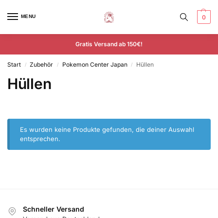
MENU
0
Gratis Versand ab 150€!
Start
Zubehör
Pokemon Center Japan
Hüllen
/
/
/
Hüllen
Es wurden keine Produkte gefunden, die deiner Auswahl
entsprechen.
Schneller Versand