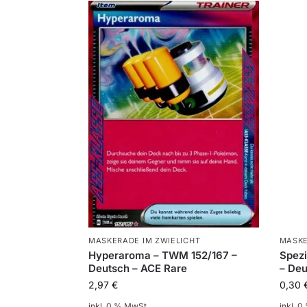
MASKERADE IM ZWIELICHT
MASKE
Hyperaroma – TWM 152/167 –
Spez
Deutsch – ACE Rare
– De
2,97
€
0,30
inkl. 0 % MwSt.
inkl. 