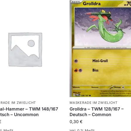
RADE IM ZWIELICHT
MASKERADE IM ZWIELICHT
ial-Hammer – TWM 148/167
Grolldra – TWM 128/167 –
utsch – Uncommon
Deutsch – Common
€
0,30
€
0 % MwSt.
inkl. 0 % MwSt.