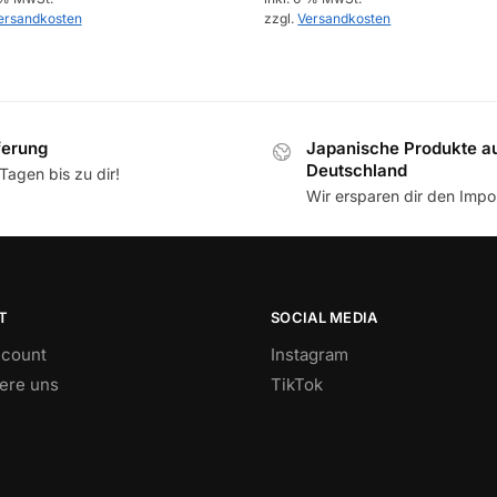
ersandkosten
zzgl.
Versandkosten
ferung
Japanische Produkte a
Deutschland
Tagen bis zu dir!
Wir ersparen dir den Impor
T
SOCIAL MEDIA
count
Instagram
iere uns
TikTok