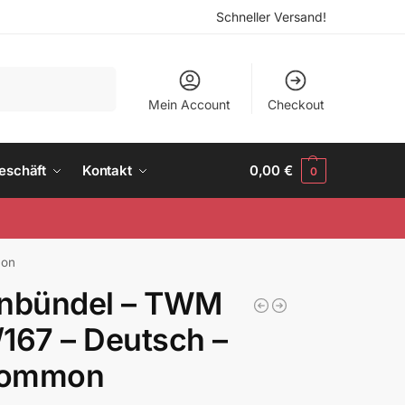
Schneller Versand!
Suchen
Mein Account
Checkout
eschäft
Kontakt
0,00
€
0
mon
enbündel – TWM
167 – Deutsch –
ommon