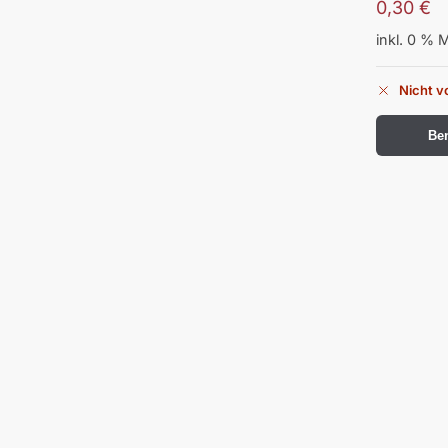
0,30
€
inkl. 0 % 
Nicht v
Ben