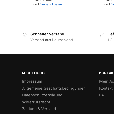
zzgl.
Versandkosten
zzgl.
V
Schneller Versand
Lie
Versand aus Deutschland
1-3 
RECHTLICHES
KONTAK
Impressum
Mein Ac
Allgemeine Geschäftsbedingungen
Kontakt
Datenschutzerklärung
FAQ
Widerrufsrecht
Zahlung & Versand