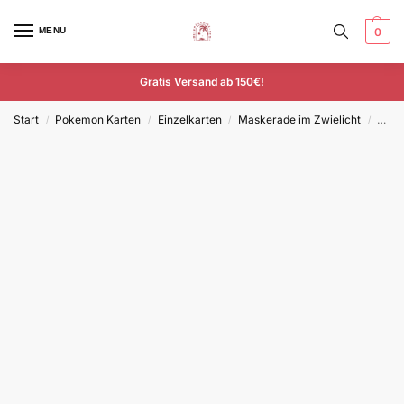
MENU
0
Gratis Versand ab 150€!
Start
Pokemon Karten
Einzelkarten
Maskerade im Zwielicht
Geme
/
/
/
/